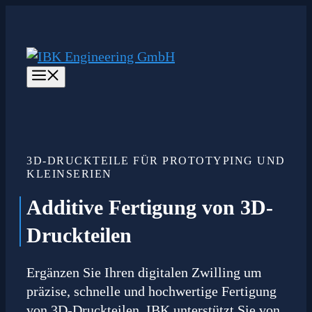
Zum
Inhalt
springen
Menü
3D-DRUCKTEILE FÜR PROTOTYPING UND
KLEINSERIEN
Additive Fertigung von 3D-
Druckteilen
Ergänzen Sie Ihren digitalen Zwilling um
präzise, schnelle und hochwertige Fertigung
von 3D-Druckteilen. IBK unterstützt Sie von