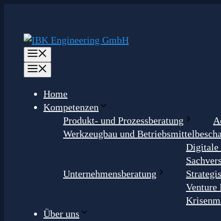
Zum
Inhalt
springen
Menü
Menü
Home
Kompetenzen
Produkt- und Prozessberatung
A
Werkzeugbau und Betriebsmittelbesch
Digitale
Sachvers
Unternehmensberatung
Strateg
Venture 
Krisenm
Über uns