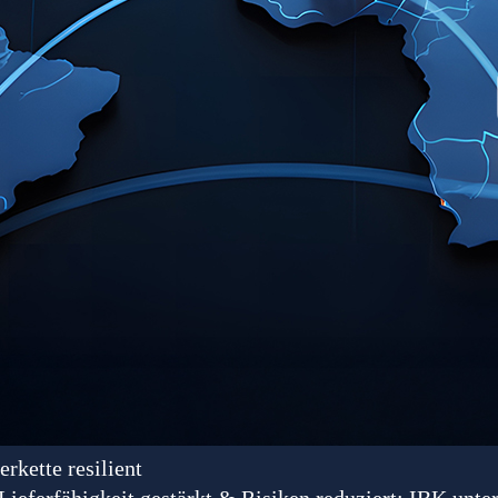
rkette resilient
ieferfähigkeit gestärkt & Risiken reduziert: IBK unter