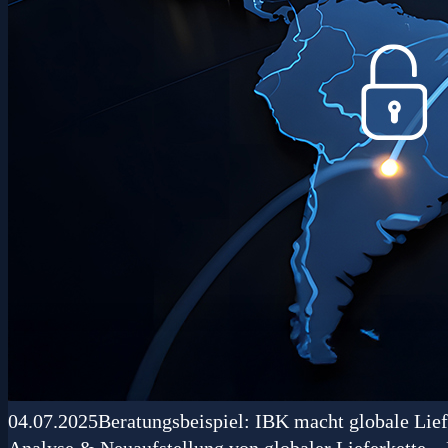
04.07.2025
Beratungsbeispiel: IBK macht globale Liefe
Analyse & Neuaufstellung von globaler Lieferkette – L